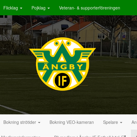
Flicklag
Pojklag
Veteran- & supporterföreningen
Bokning strötider
Bokning VEO-kameran
Spelare
An