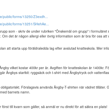
e/public/forms/13250/Z3exdh...
e/public/forms/13251/SHehAe...
rupp som - skriv de under rubriken "Önskemål om grupp" i formuläret 
 Om det är någon allergi eller övrig information som är bra för oss att ve
olan att starta upp föräldraledda lag efter avslutad knatteskola. Mer inf
ngby vilket kostar 400kr per år. Avgiften för knatteskolan är 1400kr. F
går Ängbys startkit: ryggsäck och t-shirt med Ängbytryck och vattenflas
obligatoriskt. Förslagsvis används Ängby-T-shirten när vädret tillåter. 
n med barnets namn.
r först till kvarn som gäller, så anmäl er nu direkt för att säkra en plats!