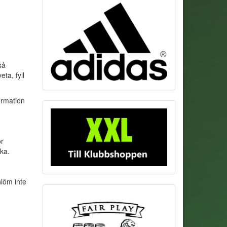
så
ta, fyll
ormation
ör
ka.
Glöm inte