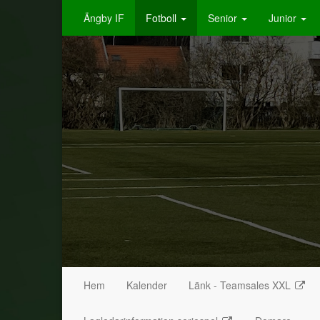
Ängby IF
Fotboll
Senior
Junior
Hem
Kalender
Länk - Teamsales XXL