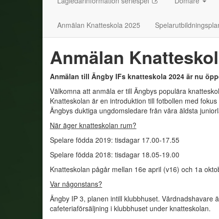
Lagledarinformation seriespel
Domare
Anmälan Knatteskola 2025
Spelarutbildningspla
Anmälan Knatteskol
Anmälan till Ängby IFs knatteskola 2024 är nu öpp
Välkomna att anmäla er till Ängbys populära knatteskola
Knatteskolan är en introduktion till fotbollen med foku
Ängbys duktiga ungdomsledare från våra äldsta juniorl
När äger knatteskolan rum?
Spelare födda 2019: tisdagar 17.00-17.55
Spelare födda 2018: tisdagar 18.05-19.00
Knatteskolan pågår mellan 16e april (v16) och 1a okt
Var någonstans?
Ängby IP 3, planen intill klubbhuset. Vårdnadshavare ä
cafeteriaförsäljning i klubbhuset under knatteskolan.