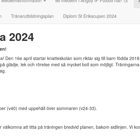
Medlemsinformation
Bli medlem i Ängby IF Fotboll här!
n
Tränarutbildningsplan
Diplom St Erikscupen 2024
a 2024
en!
! Den 16e april startar knatteskolan som riktar sig till barn födda 201
s på glädje, lek och rörelse med så mycket boll som möjligt. Träningarna
ag.
ober (v40) med uppehåll över sommaren (v24-33).
r välkomna att titta på träningen bredvid planen, bakom sidlinjen. Vi 