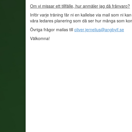
Om vi missar ett tillfälle, hur anmäler jag då frånvaro?
Inför varje träning får ni en kallelse via mail som ni ka
våra ledares planering som då ser hur många som ko
Övriga frågor mailas till
oliver.jernelius@angbyif.se
Välkomna!