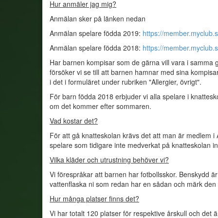
Hur anmäler jag mig?
Anmälan sker på länken nedan
Anmälan spelare födda 2019:
https://member.myclub.s
Anmälan spelare födda 2018:
https://member.myclub.s
Har barnen kompisar som de gärna vill vara i samma g
försöker vi se till att barnen hamnar med sina kompisar.
i det i formuläret under rubriken "Allergier, övrigt".
För barn födda 2018 erbjuder vi alla spelare i knattesk
om det kommer efter sommaren.
Vad kostar det?
För att gå knatteskolan krävs det att man är medlem i Ä
spelare som tidigare inte medverkat på knatteskolan in
Vilka kläder och utrustning behöver vi?
Vi förespråkar att barnen har fotbollsskor. Benskydd är 
vattenflaska ni som redan har en sådan och märk de
Hur många platser finns det?
Vi har totalt 120 platser för respektive årskull och det ä