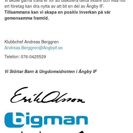
Vi skulle gärna träffa er för att diskutera detta vidare och visa hur
ert företag kan dra nytta av att bli en del av Ängby IF.
Tillsammans kan vi skapa en positiv inverkan på vår
gemensamma framtid.
Klubbchef Andreas Berggren
Andreas.Berggren@Angbyif.se
Telefon: 076-0425529
Vi Stöttar Barn & Ungdomsidrotten i Ängby IF