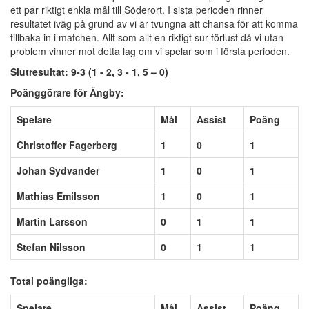
ett par riktigt enkla mål till Söderort. I sista perioden rinner
resultatet iväg på grund av vi är tvungna att chansa för att komma
tillbaka in i matchen. Allt som allt en riktigt sur förlust då vi utan
problem vinner mot detta lag om vi spelar som i första perioden.
Slutresultat: 9-3 (1 - 2, 3 - 1, 5 – 0)
Poänggörare för Ängby:
Spelare
Mål
Assist
Poäng
Christoffer Fagerberg
1
0
1
Johan Sydvander
1
0
1
Mathias Emilsson
1
0
1
Martin Larsson
0
1
1
Stefan Nilsson
0
1
1
Total poängliga:
Spelare
Mål
Assist
Poäng