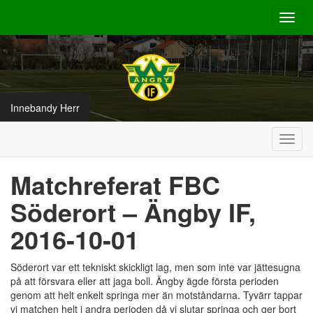
Toggl
navig
Innebandy Herr
Toggl
navig
Matchreferat FBC
Söderort – Ängby IF,
2016-10-01
Söderort var ett tekniskt skickligt lag, men som inte var jättesugna
på att försvara eller att jaga boll. Ängby ägde första perioden
genom att helt enkelt springa mer än motståndarna. Tyvärr tappar
vi matchen helt i andra perioden då vi slutar springa och ger bort