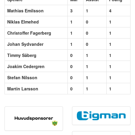
Mathias Emilsson
3
1
4
Niklas Elmehed
1
0
1
Christoffer Fagerberg
1
0
1
Johan Sydvander
1
0
1
Timmy Säberg
0
1
1
Joakim Cedergren
0
1
1
Stefan Nilsson
0
1
1
Martin Larsson
0
1
1